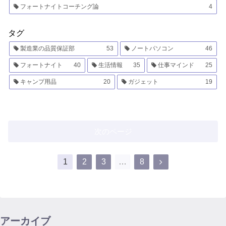
フォートナイトコーチング論
4
タグ
製造業の品質保証部
53
ノートパソコン
46
フォートナイト
40
生活情報
35
仕事マインド
25
キャンプ用品
20
ガジェット
19
次のページ
次
1
2
3
…
8
へ
アーカイブ