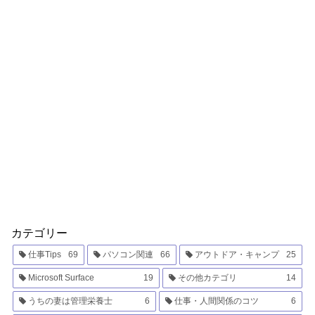
カテゴリー
仕事Tips
69
パソコン関連
66
アウトドア・キャンプ
25
Microsoft Surface
19
その他カテゴリ
14
うちの妻は管理栄養士
6
仕事・人間関係のコツ
6