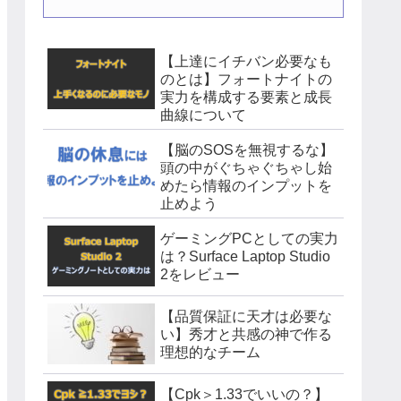
【上達にイチバン必要なも
のとは】フォートナイトの
実力を構成する要素と成長
曲線について
【脳のSOSを無視するな】
頭の中がぐちゃぐちゃし始
めたら情報のインプットを
止めよう
ゲーミングPCとしての実力
は？Surface Laptop Studio
2をレビュー
【品質保証に天才は必要な
い】秀才と共感の神で作る
理想的なチーム
【Cpk＞1.33でいいの？】