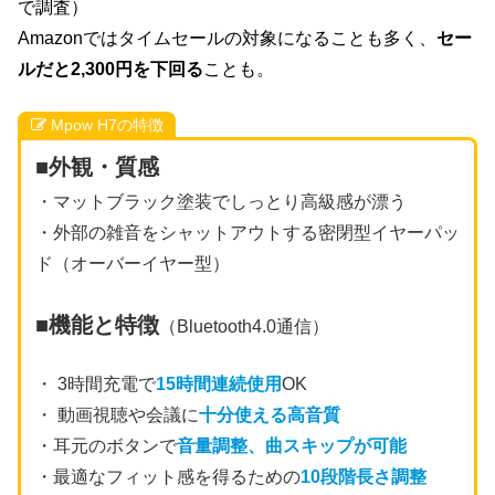
で調査）
Amazonではタイムセールの対象になることも多く、
セー
ルだと2,300円を下回る
ことも。
Mpow H7の特徴
■外観・質感
・マットブラック塗装でしっとり高級感が漂う
・外部の雑音をシャットアウトする密閉型イヤーパッ
ド（オーバーイヤー型）
■機能と特徴
（Bluetooth4.0通信）
・ 3時間充電で
15時間連続使用
OK
・ 動画視聴や会議に
十分使える高音質
・耳元のボタンで
音量調整、曲スキップが可能
・最適なフィット感を得るための
10段階長さ調整