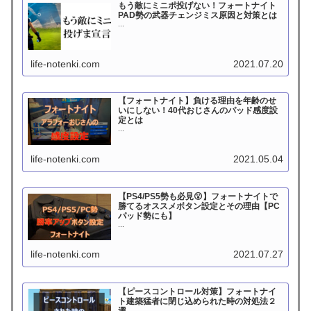
もう敵にミニポ投げない！フォートナイト
PAD勢の武器チェンジミス原因と対策とは
...
life-notenki.com
2021.07.20
【フォートナイト】負ける理由を年齢のせ
いにしない！40代おじさんのパッド感度設
定とは
...
life-notenki.com
2021.05.04
【PS4/PS5勢も必見😮】フォートナイトで
勝てるオススメボタン設定とその理由【PC
パッド勢にも】
...
life-notenki.com
2021.07.27
【ピースコントロール対策】フォートナイ
ト建築猛者に閉じ込められた時の対処法２