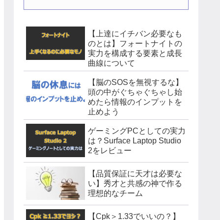
【上達にイチバン必要なも
のとは】フォートナイトの
実力を構成する要素と成長
曲線について
【脳のSOSを無視するな】
頭の中がぐちゃぐちゃし始
めたら情報のインプットを
止めよう
ゲーミングPCとしての実力
は？Surface Laptop Studio
2をレビュー
【品質保証に天才は必要な
い】秀才と共感の神で作る
理想的なチーム
【Cpk＞1.33でいいの？】