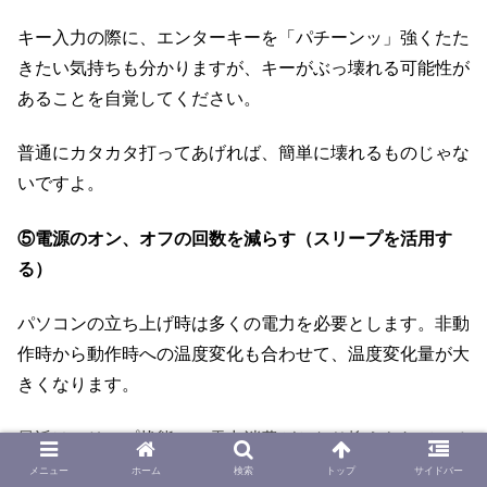
キー入力の際に、エンターキーを「パチーンッ」強くたた
きたい気持ちも分かりますが、キーがぶっ壊れる可能性が
あることを自覚してください。
普通にカタカタ打ってあげれば、簡単に壊れるものじゃな
いですよ。
⑤電源のオン、オフの回数を減らす（スリープを活用す
る）
パソコンの立ち上げ時は多くの電力を必要とします。非動
作時から動作時への温度変化も合わせて、温度変化量が大
きくなります。
最近はスリープ状態での電力消費がかなり抑えられている
ので、シャットダウンをしないというのも長持ちには効果
メニュー
ホーム
検索
トップ
サイドバー